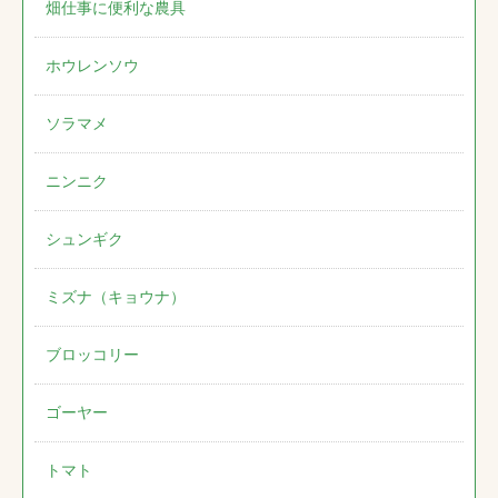
畑仕事に便利な農具
ホウレンソウ
ソラマメ
ニンニク
シュンギク
ミズナ（キョウナ）
ブロッコリー
ゴーヤー
トマト