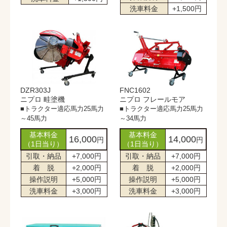
洗車料金
+1,500円
DZR303J
FNC1602
ニプロ 畦塗機
ニプロ フレールモア
■トラクター適応馬力25馬力
■トラクター適応馬力25馬力
～45馬力
～34馬力
基本料金
基本料金
16,000
14,000
円
円
（1日当り）
（1日当り）
引取・納品
+7,000円
引取・納品
+7,000円
着 脱
+2,000円
着 脱
+2,000円
操作説明
+5,000円
操作説明
+5,000円
洗車料金
+3,000円
洗車料金
+3,000円