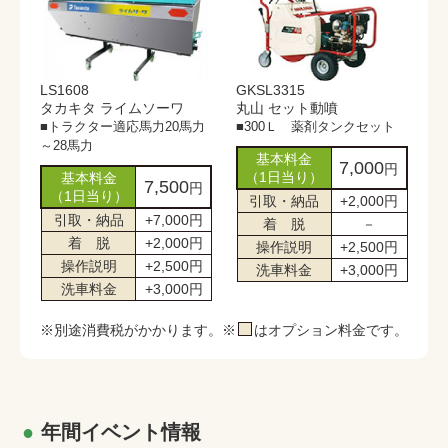
LS1608
GKSL3315
タカキタ ライムソーワ
丸山 セット動噴
■トラクター適応馬力20馬力
■300Ｌ 薬剤タンクセット
～28馬力
基本料金
7,000
円
（1日当り）
基本料金
7,500
円
（1日当り）
引取・納品
+2,000円
引取・納品
+7,000円
着 脱
－
着 脱
+2,000円
操作説明
+2,500円
操作説明
+2,500円
洗車料金
+3,000円
洗車料金
+3,000円
※別途消費税がかかります。※
はオプション料金です。
年間イベント情報