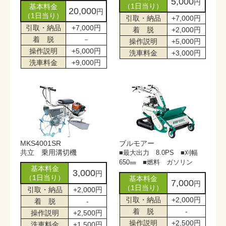
5,000
円
（1日当り）
基本料金
20,000
円
（1日当り）
引取・納品
+7,000円
引取・納品
+7,000円
着 脱
+2,000円
着 脱
－
操作説明
+5,000円
操作説明
+5,000円
洗車料金
+3,000円
洗車料金
+9,000円
MKS4001SR
ブルモアー
共立 乗用溝切機
■最大出力 8.0PS ■刈幅
650㎜ ■燃料 ガソリン
基本料金
3,000
円
（1日当り）
基本料金
7,000
円
（1日当り）
引取・納品
+2,000円
引取・納品
+2,000円
着 脱
-
着 脱
-
操作説明
+2,500円
操作説明
+2,500円
洗車料金
+1,500円