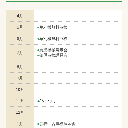
4月
5月
草刈機無料点検
6月
草刈機無料点検
農業機械展示会
7月
整備点検講習会
8月
9月
10月
11月
JAまつり
12月
1月
新春中古農機展示会