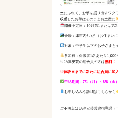
土にふれて、お芋を掘り出すワク
収穫したお芋はそのままお土産に
開催予定日：10月第1または第
会場：津市内6カ所（お住まい
対象：中学生以下のお子さまと
参加費：保護者1名あたり1,00
※JA津安芸の組合員の方は
無料！
※体験日までに新たに組合員に加入
申込期間：7/1（月）～8/8（金
お申し込みや詳細はこちらから
ご不明点はJA津安芸営農指導課（TE