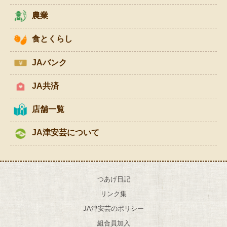
農業
食とくらし
JAバンク
JA共済
店舗一覧
JA津安芸について
つあげ日記
リンク集
JA津安芸のポリシー
組合員加入