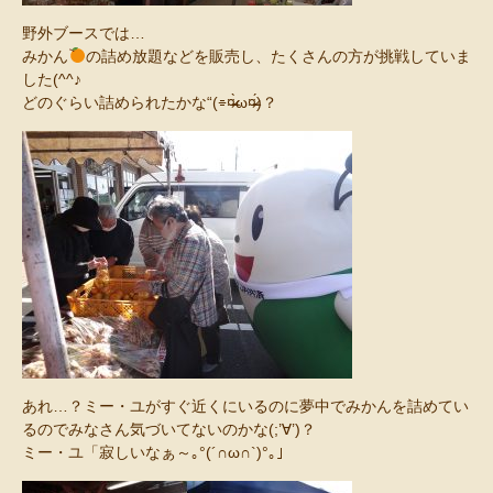
野外ブースでは…
みかん
の詰め放題などを販売し、たくさんの方が挑戦していま
した(^^♪
どのぐらい詰められたかな“(⌯¤̴̶̷̀ω¤̴̶̷́)？
あれ…？ミー・ユがすぐ近くにいるのに夢中でみかんを詰めてい
るのでみなさん気づいてないのかな(;’∀’)？
ミー・ユ「寂しいなぁ～｡°(´∩ω∩`)°｡」