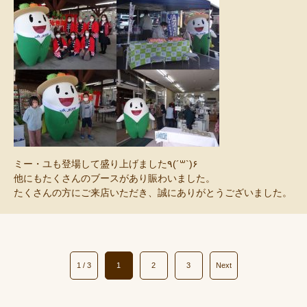
ミー・ユも登場して盛り上げました٩(
´꒳`
)۶
他にもたくさんのブースがあり賑わいました。
たくさんの方にご来店いただき、誠にありがとうございました。
1 / 3
1
2
3
Next