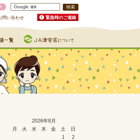
大
お問い合わせ
緊急時のご連絡
JA津安芸について
2026年8月
月
火
水
木
金
土
日
1
2