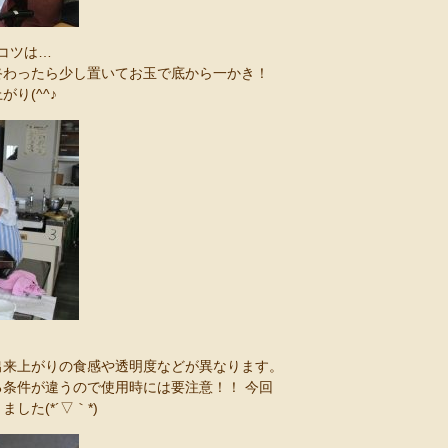
むコツは…
終わったら少し置いてお玉で底から一かき！
り(^^♪
出来上がりの食感や透明度などが異なります。
条件が違うので使用時には要注意！！ 今回
た(*´▽｀*)