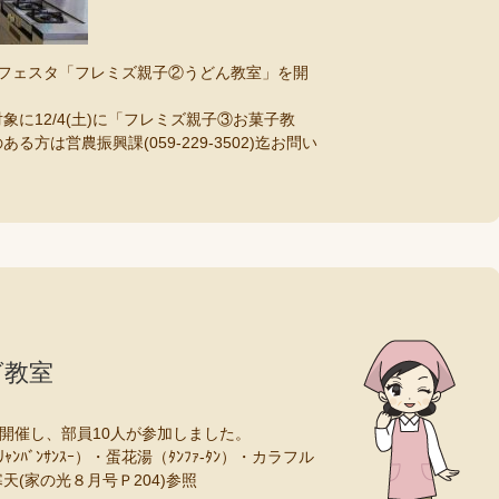
んフェスタ「フレミズ親子②うどん教室」を開
に12/4(土)に「フレミズ親子③お菓子教
方は営農振興課(059-229-3502)迄お問い
グ教室
を開催し、部員10人が参加しました。
ﾊﾞﾝｻﾝｽｰ）・蛋花湯（ﾀﾝﾌｧ-ﾀﾝ）・カラフル
(家の光８月号Ｐ204)参照