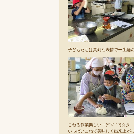
子どもたちは真剣な表情で一生懸
こねる作業楽しい～(*´▽｀*)☆彡
いっぱいこねて美味しく出来上がっ